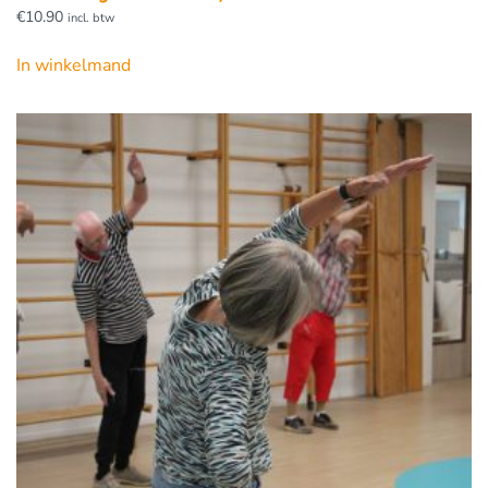
€
10.90
incl. btw
In winkelmand