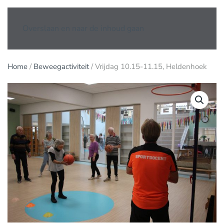
Overslaan en naar de inhoud gaan
Home
/
Beweegactiviteit
/ Vrijdag 10.15-11.15, Heldenhoek