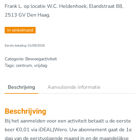
Frank L.
op locatie W.C. Heldenhoek, Elandstraat 88,
2513 GV Den Haag.
Vrijdag
In winkelmand
10.15-
Eerste betaling: 01/09/2026
11.15,
Heldenhoek
Categorie:
Beweegactiviteit
aantal
Tags:
centrum
,
vrijdag
Beschrijving
Aanvullende informatie
Beschrijving
Bij het aanmelden voor een activiteit betaalt u de eerste
keer €0,01 via iDEAL|Wero. Uw abonnement gaat de 1e
dag van de eerstvolgende maand in en de maandelijkse