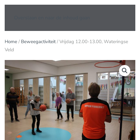
Overslaan en naar de inhoud gaan
Home
/
Beweegactiviteit
/ Vrijdag 12.00-13.00, Wateringse
Veld