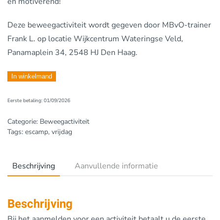
en motiverend!
Deze beweegactiviteit wordt gegeven door MBvO-trainer
Frank L.
op locatie Wijkcentrum Wateringse Veld,
Panamaplein 34, 2548 HJ Den Haag.
Vrijdag
In winkelmand
12.00-
Eerste betaling: 01/09/2026
13.00,
Wateringse
Categorie:
Beweegactiviteit
Veld
Tags:
escamp
,
vrijdag
aantal
Beschrijving
Aanvullende informatie
Beschrijving
Bij het aanmelden voor een activiteit betaalt u de eerste