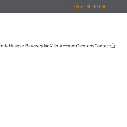
Tel:
035 – 30 30 030
entie
Haagse Beweegdag
Mijn Account
Over ons
Contact