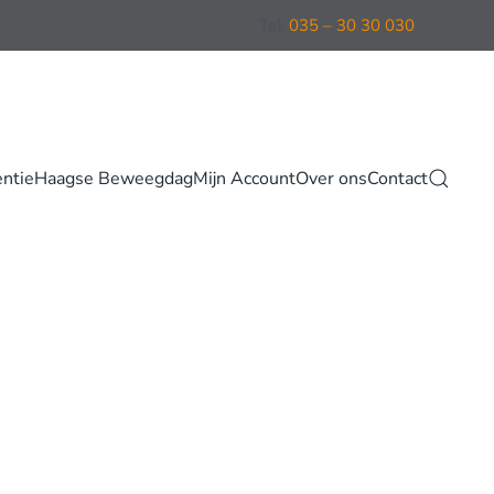
Tel:
035 – 30 30 030
entie
Haagse Beweegdag
Mijn Account
Over ons
Contact