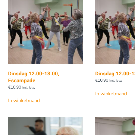
Dinsdag 12.00-13.00,
Dinsdag 12.00-1
Escampade
€
10.90
incl. btw
€
10.90
incl. btw
In winkelmand
In winkelmand