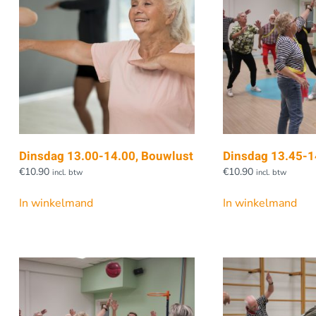
Dinsdag 13.00-14.00, Bouwlust
Dinsdag 13.45-1
€
10.90
€
10.90
incl. btw
incl. btw
In winkelmand
In winkelmand