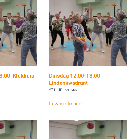
3.00, Klokhuis
Dinsdag 12.00-13.00,
Lindenkwadrant
€
10.90
incl. btw
In winkelmand