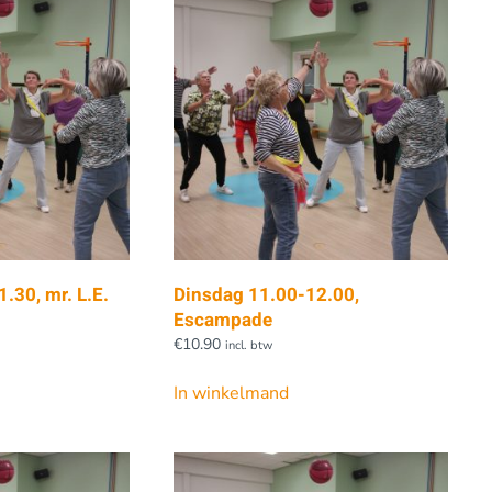
.30, mr. L.E.
Dinsdag 11.00-12.00,
Escampade
€
10.90
incl. btw
In winkelmand