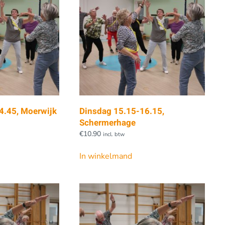
4.45, Moerwijk
Dinsdag 15.15-16.15,
Schermerhage
€
10.90
incl. btw
In winkelmand