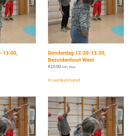
-13.00,
Donderdag 12.30-13.30,
Bezuidenhout West
€
10.90
incl. btw
In winkelmand