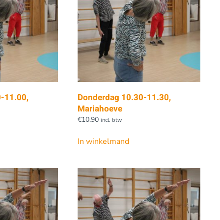
-11.00,
Donderdag 10.30-11.30,
Mariahoeve
€
10.90
incl. btw
In winkelmand