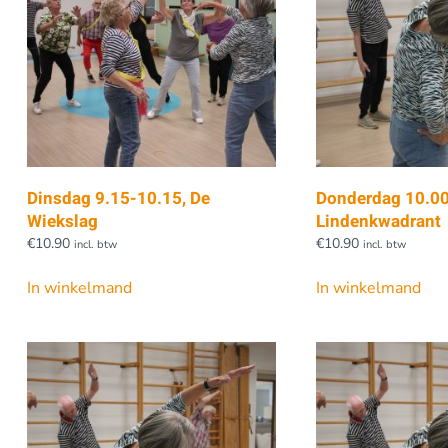
Dinsdag 9.15-10.15, De
Donderdag 10.00
Wiekslag
Lindenkwadrant
€
10.90
€
10.90
incl. btw
incl. btw
In winkelmand
In winkelmand