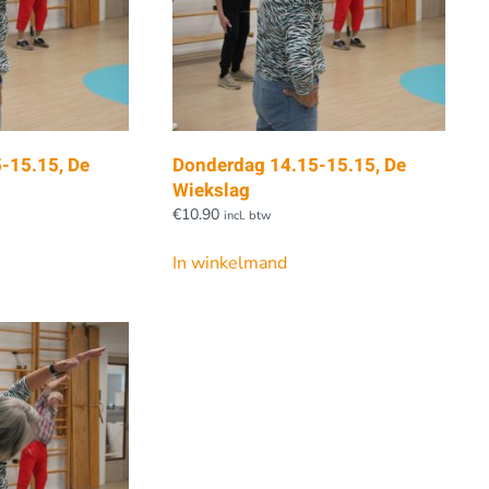
-15.15, De
Donderdag 14.15-15.15, De
Wiekslag
€
10.90
incl. btw
In winkelmand