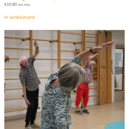
€
10.90
incl. btw
In winkelmand