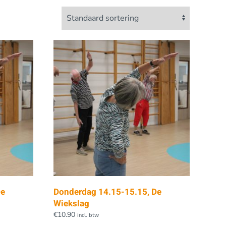
De
Donderdag 14.15-15.15, De
Wiekslag
€
10.90
incl. btw