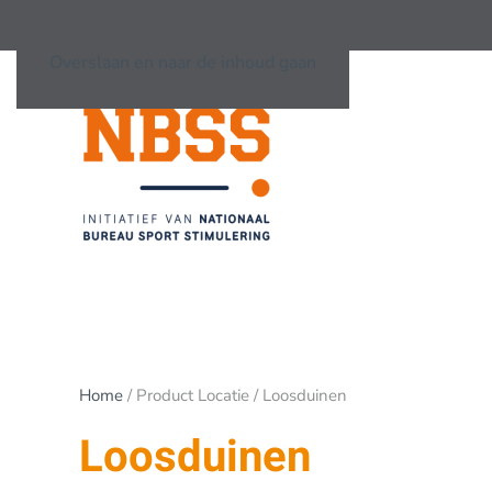
Overslaan en naar de inhoud gaan
Home
/ Product Locatie / Loosduinen
Loosduinen