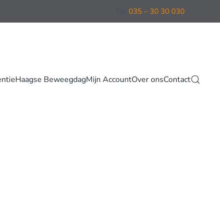
Tel:
035 – 30 30 030
entie
Haagse Beweegdag
Mijn Account
Over ons
Contact