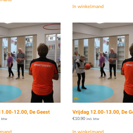
In winkelmand
11.00-12.00, De Geest
Vrijdag 12.00-13.00, De G
€
10.90
l. btw
incl. btw
lmand
In winkelmand