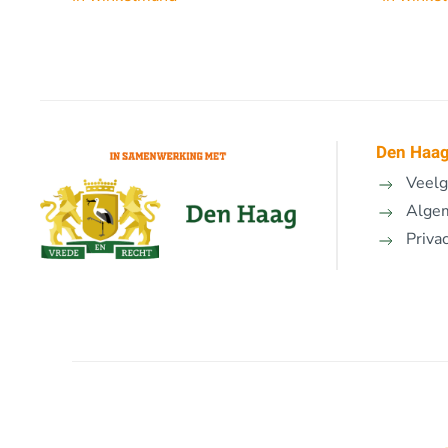
Den Haag
Veelg
Alge
Priva