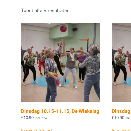
Toont alle 8 resultaten
Dinsdag 10.15-11.15, De Wiekslag
Dinsdag
€
10.90
€
10.90
incl. btw
inc
In winkelmand
In winke