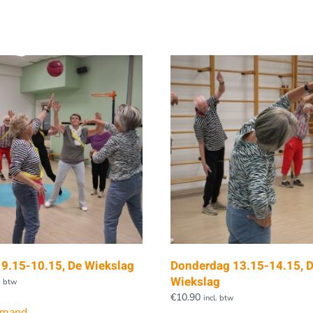
 9.15-10.15, De Wiekslag
Donderdag 13.15-14.15, 
Wiekslag
l. btw
€
10.90
incl. btw
lmand