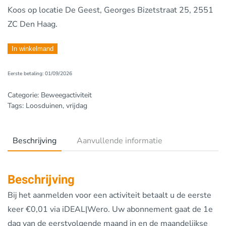
Koos
op locatie De Geest, Georges Bizetstraat 25, 2551
ZC Den Haag.
Vrijdag
In winkelmand
13.00-
Eerste betaling: 01/09/2026
14.00,
De
Categorie:
Beweegactiviteit
Geest
Tags:
Loosduinen
,
vrijdag
aantal
Beschrijving
Aanvullende informatie
Beschrijving
Bij het aanmelden voor een activiteit betaalt u de eerste
keer €0,01 via iDEAL|Wero. Uw abonnement gaat de 1e
dag van de eerstvolgende maand in en de maandelijkse