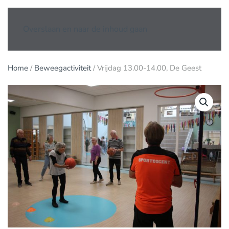
Overslaan en naar de inhoud gaan
Home
/
Beweegactiviteit
/ Vrijdag 13.00-14.00, De Geest