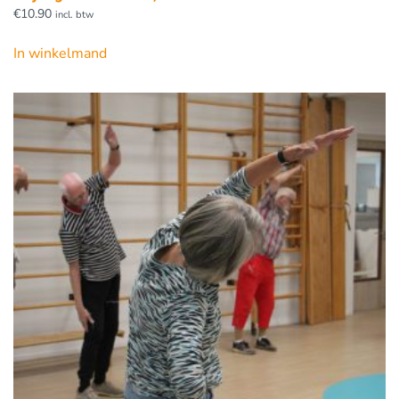
€
10.90
incl. btw
In winkelmand