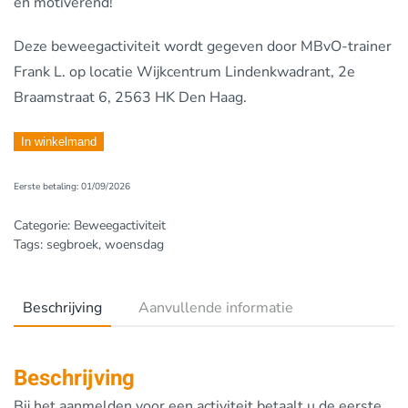
en motiverend!
Deze beweegactiviteit wordt gegeven door MBvO-trainer
Frank L.
op locatie Wijkcentrum Lindenkwadrant, 2e
Braamstraat 6, 2563 HK Den Haag.
Woensdag
In winkelmand
10.30-
Eerste betaling: 01/09/2026
11.30,
Lindenkwadrant
Categorie:
Beweegactiviteit
aantal
Tags:
segbroek
,
woensdag
Beschrijving
Aanvullende informatie
Beschrijving
Bij het aanmelden voor een activiteit betaalt u de eerste