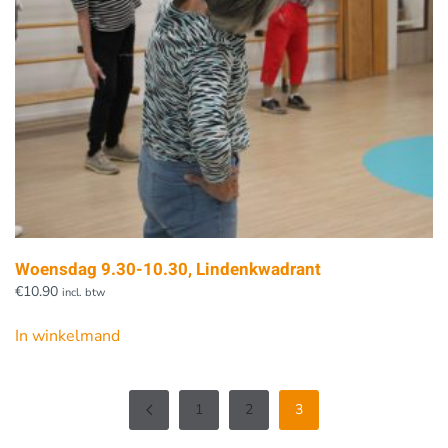
Woensdag 9.30-10.30, Lindenkwadrant
€
10.90
incl. btw
In winkelmand
1
2
3